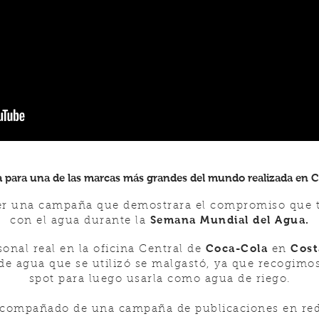
para una de las marcas más grandes del mundo realizada en Co
cer una campaña que demostrara el compromiso que 
Semana Mundial del Agua.
con el agua durante la
Coca-Cola
Cost
onal real en la oficina Central de
en
 agua que se utilizó se malgastó, ya que recogimos 
spot para luego usarla como agua de riego.
 acompañado de una campaña de publicaciones en red