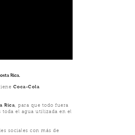
sta Rica.
Coca-Cola
tiene
a Rica
, para que todo fuera
toda el agua utilizada en el
es sociales con más de