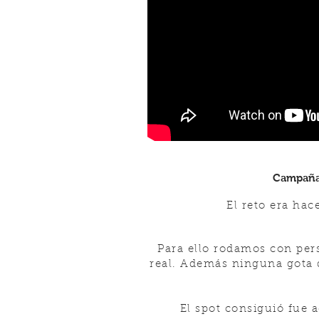
Campaña 
El reto era ha
Para ello rodamos con pers
real.
Además ninguna gota de
El spot consiguió fue