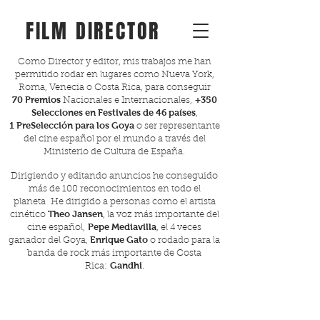
FILM DIRECTOR
Como Director y editor, mis trabajos me han
permitido rodar en lugares como Nueva York,
Roma, Venecia o Costa Rica, para conseguir
70
Premios
+350
Nacionales e Internacionales,
Selecciones en Festivales de 46 países
,
1
PreSelección para los Goya
o
ser representante
del cine español por el mundo a través del
Ministerio de Cultura de España.
Dirigiendo y editando anuncios he conseguido
más de 100 reconocimientos en todo el
planeta
He dirigido a personas como el artista
Theo Jansen
cinético
, la voz más importante del
Pepe Mediavilla
cine español,
, el 4 veces
Enrique Gato
ganador del Goya,
o rodado para la
banda de rock más importante de Costa
Gandhi
Rica:
.