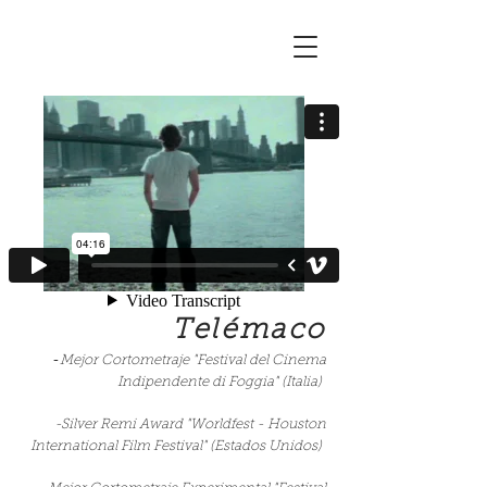
Telémaco
-
Mejor Cortometraje "Festival del Cinema
Indipendente di Foggia" (Italia)
-Silver Remi Award "Worldfest - Houston
International Film Festival" (Estados Unidos)