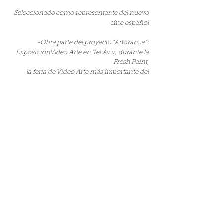
-Seleccionado como representante del nuevo
cine español
-Obra parte del proyecto “Añoranza”:
ExposiciónVideo Arte en Tel Aviv, durante la
Fresh Paint,
la feria de Video Arte más importante del
mundo
-Proyectado en la Filmoteca Española y en el
Círculo de Bellas Artes.
-Emitido en televisiones de España, Italia y
Malta.