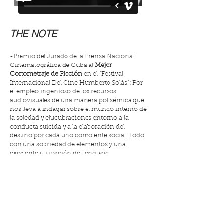
THE NOTE
-Premio del Jurado de la Prensa Nacional
Cinematográfica de Cuba al
Mejor
Cortometraje de Ficción
en el "Festival
Internacional Del Cine Humberto Solás": Por
el empleo ingenioso de los recursos
audiovisuales de una manera polisémica que
nos lleva a indagar sobre el mundo interno de
la soledad y elucubraciones entorno a la
conducta suicida y a la elaboración del
destino por cada uno como ente social. Todo
con una sobriedad de elementos y una
excelente utilización del lenguaje
cinematográfico.
-Premio RTVA al Mejor Cortometraje en el
"Certamen de Cortometrajes Andaluces de la
Diputación de Málaga"
-Finalista en el “Certamen de Videocreación